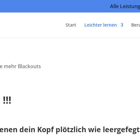
Alle Leistun
Start
Leichter lernen
Ber
!!!
enen dein Kopf plötzlich wie leergefegt