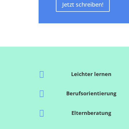
Jetzt schreiben!

Leichter lernen

Berufsorientierung

Elternberatung