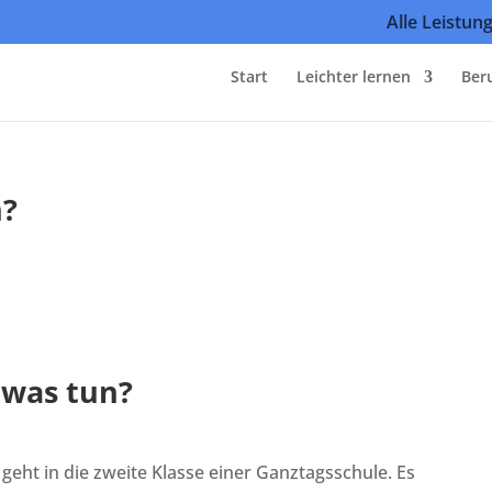
Alle Leistun
Start
Leichter lernen
Ber
n?
 was tun?
 geht in die zweite Klasse einer Ganztagsschule. Es