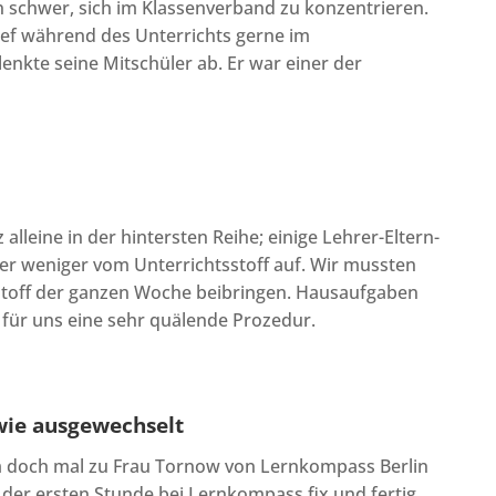
n schwer, sich im Klassenverband zu konzentrieren.
lief während des Unterrichts gerne im
nkte seine Mitschüler ab. Er war einer der
z alleine in der hintersten Reihe; einige Lehrer-Eltern-
weniger vom Unterrichtsstoff auf. Wir mussten
stoff der ganzen Woche beibringen. Hausaufgaben
 für uns eine sehr quälende Prozedur.
wie ausgewechselt
hm doch mal zu Frau Tornow von Lernkompass Berlin
der ersten Stunde bei Lernkompass fix und fertig