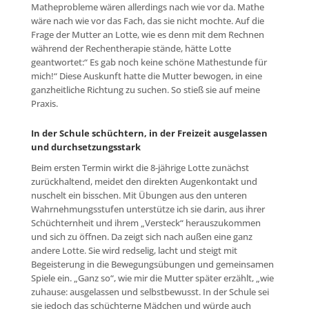
Matheprobleme wären allerdings nach wie vor da. Mathe
wäre nach wie vor das Fach, das sie nicht mochte. Auf die
Frage der Mutter an Lotte, wie es denn mit dem Rechnen
während der Rechentherapie stände, hätte Lotte
geantwortet:“ Es gab noch keine schöne Mathestunde für
mich!“ Diese Auskunft hatte die Mutter bewogen, in eine
ganzheitliche Richtung zu suchen. So stieß sie auf meine
Praxis.
In der Schule schüchtern, in der Freizeit ausgelassen
und durchsetzungsstark
Beim ersten Termin wirkt die 8-jährige Lotte zunächst
zurückhaltend, meidet den direkten Augenkontakt und
nuschelt ein bisschen. Mit Übungen aus den unteren
Wahrnehmungsstufen unterstütze ich sie darin, aus ihrer
Schüchternheit und ihrem „Versteck“ herauszukommen
und sich zu öffnen. Da zeigt sich nach außen eine ganz
andere Lotte. Sie wird redselig, lacht und steigt mit
Begeisterung in die Bewegungsübungen und gemeinsamen
Spiele ein. „Ganz so“, wie mir die Mutter später erzählt, „wie
zuhause: ausgelassen und selbstbewusst. In der Schule sei
sie jedoch das schüchterne Mädchen und würde auch