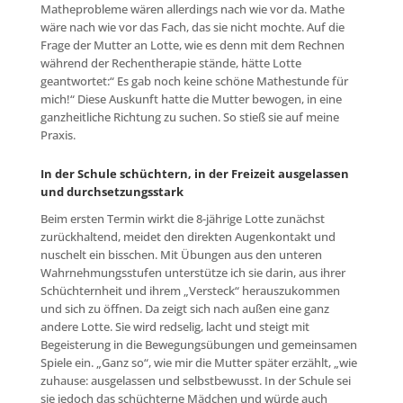
Matheprobleme wären allerdings nach wie vor da. Mathe
wäre nach wie vor das Fach, das sie nicht mochte. Auf die
Frage der Mutter an Lotte, wie es denn mit dem Rechnen
während der Rechentherapie stände, hätte Lotte
geantwortet:“ Es gab noch keine schöne Mathestunde für
mich!“ Diese Auskunft hatte die Mutter bewogen, in eine
ganzheitliche Richtung zu suchen. So stieß sie auf meine
Praxis.
In der Schule schüchtern, in der Freizeit ausgelassen
und durchsetzungsstark
Beim ersten Termin wirkt die 8-jährige Lotte zunächst
zurückhaltend, meidet den direkten Augenkontakt und
nuschelt ein bisschen. Mit Übungen aus den unteren
Wahrnehmungsstufen unterstütze ich sie darin, aus ihrer
Schüchternheit und ihrem „Versteck“ herauszukommen
und sich zu öffnen. Da zeigt sich nach außen eine ganz
andere Lotte. Sie wird redselig, lacht und steigt mit
Begeisterung in die Bewegungsübungen und gemeinsamen
Spiele ein. „Ganz so“, wie mir die Mutter später erzählt, „wie
zuhause: ausgelassen und selbstbewusst. In der Schule sei
sie jedoch das schüchterne Mädchen und würde auch