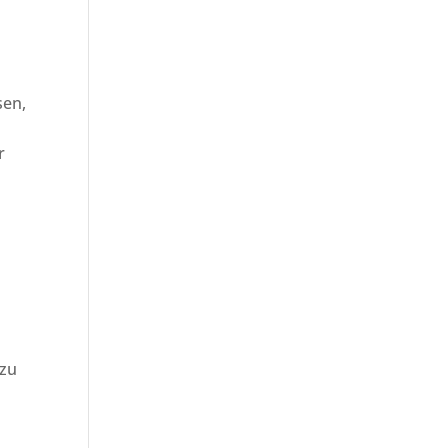
sen,
r
 zu