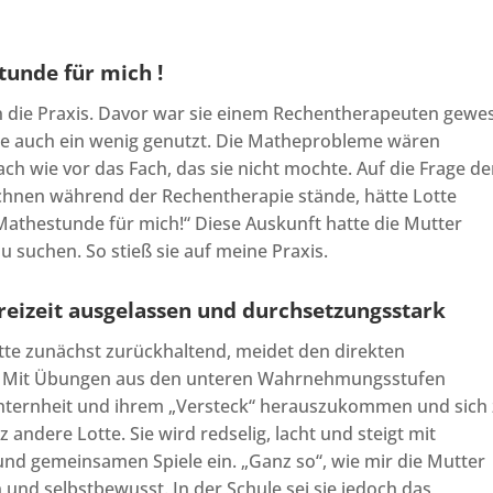
tunde für mich !
 die Praxis. Davor war sie einem Rechentherapeuten gewe
e auch ein wenig genutzt. Die Matheprobleme wären
ch wie vor das Fach, das sie nicht mochte. Auf die Frage de
chnen während der Rechentherapie stände, hätte Lotte
Mathestunde für mich!“ Diese Auskunft hatte die Mutter
u suchen. So stieß sie auf meine Praxis.
Freizeit ausgelassen und durchsetzungsstark
otte zunächst zurückhaltend, meidet den direkten
n. Mit Übungen aus den unteren Wahrnehmungsstufen
hüchternheit und ihrem „Versteck“ herauszukommen und sich
 andere Lotte. Sie wird redselig, lacht und steigt mit
d gemeinsamen Spiele ein. „Ganz so“, wie mir die Mutter
 und selbstbewusst. In der Schule sei sie jedoch das