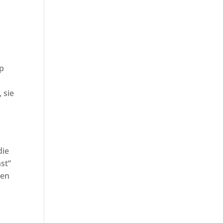
pp
 sie
die
st“
nen