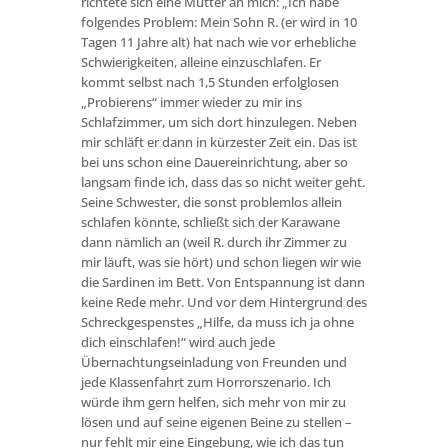
richtete sich eine Mutter an mich: „Ich habe
folgendes Problem: Mein Sohn R. (er wird in 10
Tagen 11 Jahre alt) hat nach wie vor erhebliche
Schwierigkeiten, alleine einzuschlafen. Er
kommt selbst nach 1,5 Stunden erfolglosen
„Probierens“ immer wieder zu mir ins
Schlafzimmer, um sich dort hinzulegen. Neben
mir schläft er dann in kürzester Zeit ein. Das ist
bei uns schon eine Dauereinrichtung, aber so
langsam finde ich, dass das so nicht weiter geht.
Seine Schwester, die sonst problemlos allein
schlafen könnte, schließt sich der Karawane
dann nämlich an (weil R. durch ihr Zimmer zu
mir läuft, was sie hört) und schon liegen wir wie
die Sardinen im Bett. Von Entspannung ist dann
keine Rede mehr. Und vor dem Hintergrund des
Schreckgespenstes „Hilfe, da muss ich ja ohne
dich einschlafen!“ wird auch jede
Übernachtungseinladung von Freunden und
jede Klassenfahrt zum Horrorszenario. Ich
würde ihm gern helfen, sich mehr von mir zu
lösen und auf seine eigenen Beine zu stellen –
nur fehlt mir eine Eingebung, wie ich das tun