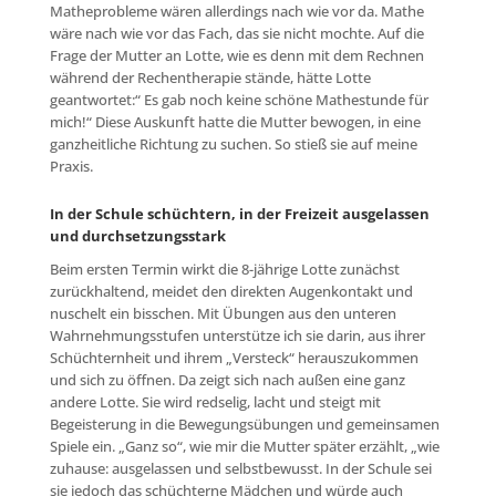
Matheprobleme wären allerdings nach wie vor da. Mathe
wäre nach wie vor das Fach, das sie nicht mochte. Auf die
Frage der Mutter an Lotte, wie es denn mit dem Rechnen
während der Rechentherapie stände, hätte Lotte
geantwortet:“ Es gab noch keine schöne Mathestunde für
mich!“ Diese Auskunft hatte die Mutter bewogen, in eine
ganzheitliche Richtung zu suchen. So stieß sie auf meine
Praxis.
In der Schule schüchtern, in der Freizeit ausgelassen
und durchsetzungsstark
Beim ersten Termin wirkt die 8-jährige Lotte zunächst
zurückhaltend, meidet den direkten Augenkontakt und
nuschelt ein bisschen. Mit Übungen aus den unteren
Wahrnehmungsstufen unterstütze ich sie darin, aus ihrer
Schüchternheit und ihrem „Versteck“ herauszukommen
und sich zu öffnen. Da zeigt sich nach außen eine ganz
andere Lotte. Sie wird redselig, lacht und steigt mit
Begeisterung in die Bewegungsübungen und gemeinsamen
Spiele ein. „Ganz so“, wie mir die Mutter später erzählt, „wie
zuhause: ausgelassen und selbstbewusst. In der Schule sei
sie jedoch das schüchterne Mädchen und würde auch