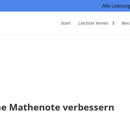
Alle Leistun
Start
Leichter lernen
Ber
ne Mathenote verbessern