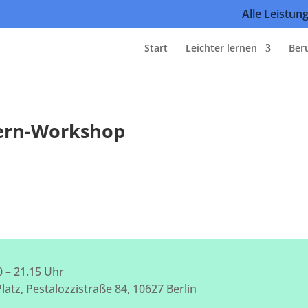
Alle Leistun
Start
Leichter lernen
Ber
tern-Workshop
0 – 21.15 Uhr
atz, Pestalozzistraße 84, 10627 Berlin