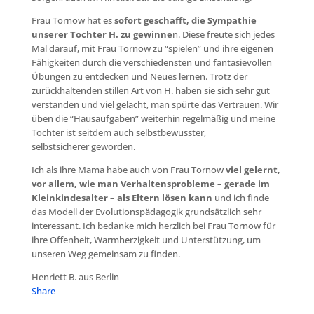
Frau Tornow hat es
sofort geschafft, die Sympathie
unserer Tochter H. zu gewinne
n. Diese freute sich jedes
Mal darauf, mit Frau Tornow zu “spielen” und ihre eigenen
Fähigkeiten durch die verschiedensten und fantasievollen
Übungen zu entdecken und Neues lernen. Trotz der
zurückhaltenden stillen Art von H. haben sie sich sehr gut
verstanden und viel gelacht, man spürte das Vertrauen. Wir
üben die “Hausaufgaben” weiterhin regelmäßig und meine
Tochter ist seitdem auch selbstbewusster,
selbstsicherer geworden.
Ich als ihre Mama habe auch von Frau Tornow
viel gelernt,
vor allem, wie man Verhaltensprobleme – gerade im
Kleinkindesalter – als Eltern lösen kann
und ich finde
das Modell der Evolutionspädagogik grundsätzlich sehr
interessant. Ich bedanke mich herzlich bei Frau Tornow für
ihre Offenheit, Warmherzigkeit und Unterstützung, um
unseren Weg gemeinsam zu finden.
Henriett B. aus Berlin
Share