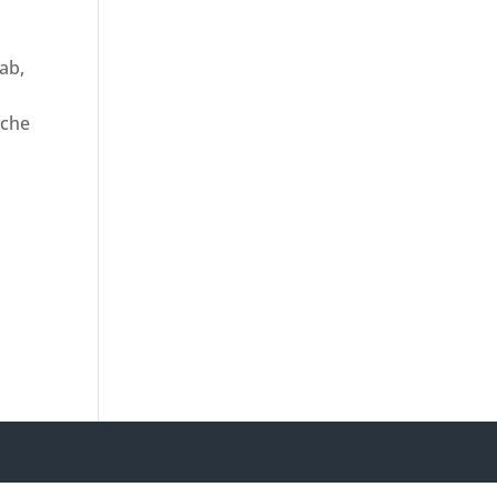
ab,
uche