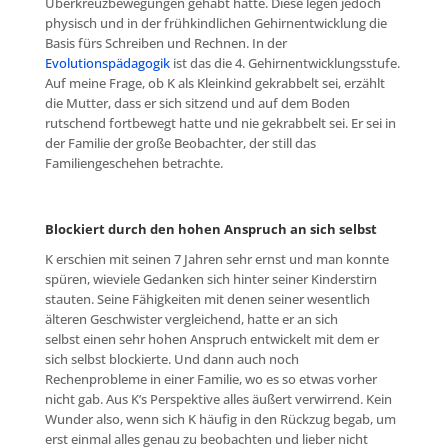
Überkreuzbewegungen gehabt hatte. Diese legen jedoch
physisch und in der frühkindlichen Gehirnentwicklung die
Basis fürs Schreiben und Rechnen. In der
Evolutionspädagogik
ist das die 4. Gehirnentwicklungsstufe.
Auf meine Frage, ob K als Kleinkind gekrabbelt sei, erzählt
die Mutter, dass er sich sitzend und auf dem Boden
rutschend fortbewegt hatte und nie gekrabbelt sei. Er sei in
der Familie der große Beobachter, der still das
Familiengeschehen betrachte.
Blockiert durch den hohen Anspruch an sich selbst
K erschien mit seinen 7 Jahren sehr ernst und man konnte
spüren, wieviele Gedanken sich hinter seiner Kinderstirn
stauten. Seine Fähigkeiten mit denen seiner wesentlich
älteren Geschwister vergleichend, hatte er an sich
selbst einen sehr hohen Anspruch entwickelt mit dem er
sich selbst blockierte. Und dann auch noch
Rechenprobleme in einer Familie, wo es so etwas vorher
nicht gab. Aus K’s Perspektive alles äußert verwirrend. Kein
Wunder also, wenn sich K häufig in den Rückzug begab, um
erst einmal alles genau zu beobachten und lieber nicht