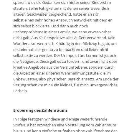
spüren, wieviele Gedanken sich hinter seiner Kinderstirn
stauten. Seine Fähigkeiten mit denen seiner wesentlich
älteren Geschwister vergleichend, hatte er an sich
selbst einen sehr hohen Anspruch entwickelt mit dem er
sich selbst blockierte. Und dann auch noch
Rechenprobleme in einer Familie, wo es so etwas vorher
nicht gab. Aus K’s Perspektive alles äußert verwirrend. Kein
Wunder also, wenn sich K häufig in den Rückzug begab, um
erst einmal alles genau zu beobachten und lieber nicht
selbst aktiv zu werden. Der Urimpuls fürs Lernen ist jedoch
die Neugierde. Diese galt es zu fördern, und zwar nicht über
kreative Angebote aus der Vernunftebene, sondern durch
die Arbeit an einer unteren Wahrnehmungsstufe, die im
unbewussten, also physischen Bereich ansetzt. Am Ende der
Sitzung schenkte mir K ein kleines, für mich unvergessliches
Lächeln.
Eroberung des Zahlenraums
In Folge festigten wir diese und einige weiterführende
Stufen. K hat inzwischen eine Vorstellung vom Zahlenraum
bis 30 und kann einfache Aufgaben ohne Zuhilfenahme der