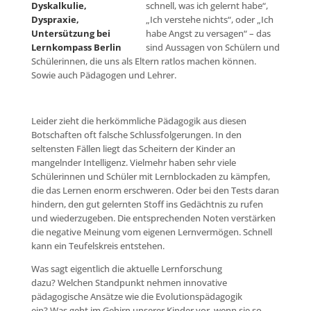
schnell, was ich gelernt habe“,
„Ich verstehe nichts“, oder „Ich
habe Angst zu versagen“ – das
sind Aussagen von Schülern und
Schülerinnen, die uns als Eltern ratlos machen können.
Sowie auch Pädagogen und Lehrer.
Leider zieht die herkömmliche Pädagogik aus diesen
Botschaften oft falsche Schlussfolgerungen. In den
seltensten Fällen liegt das Scheitern der Kinder an
mangelnder Intelligenz. Vielmehr haben sehr viele
Schülerinnen und Schüler mit Lernblockaden zu kämpfen,
die das Lernen enorm erschweren. Oder bei den Tests daran
hindern, den gut gelernten Stoff ins Gedächtnis zu rufen
und wiederzugeben. Die entsprechenden Noten verstärken
die negative Meinung vom eigenen Lernvermögen. Schnell
kann ein Teufelskreis entstehen.
Was sagt eigentlich die aktuelle Lernforschung
dazu? Welchen Standpunkt nehmen innovative
pädagogische Ansätze wie die Evolutionspädagogik
ein? Was geht im Gehirn unserer Kinder vor, wenn sie so